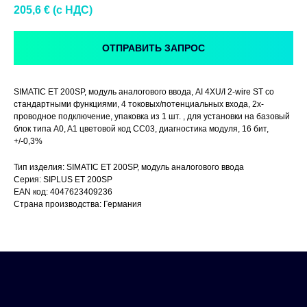
205,6
€ (c НДС)
ОТПРАВИТЬ ЗАПРОС
SIMATIC ET 200SP, модуль аналогового ввода, AI 4XU/I 2-wire ST со
стандартными функциями, 4 токовых/потенциальных входа, 2х-
проводное подключение, упаковка из 1 шт. , для установки на базовый
блок типа A0, A1 цветовой код CC03, диагностика модуля, 16 бит,
+/-0,3%
Тип изделия: SIMATIC ET 200SP, модуль аналогового ввода
Серия: SIPLUS ET 200SP
EAN код: 4047623409236
Страна производства: Германия