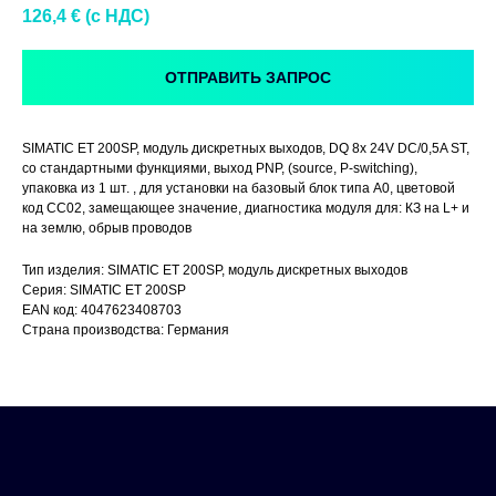
126,4
€ (c НДС)
ОТПРАВИТЬ ЗАПРОС
SIMATIC ET 200SP, модуль дискретных выходов, DQ 8x 24V DC/0,5A ST,
со стандартными функциями, выход PNP, (source, P-switching),
упаковка из 1 шт. , для установки на базовый блок типа A0, цветовой
код CC02, замещающее значение, диагностика модуля для: КЗ на L+ и
на землю, обрыв проводов
Тип изделия: SIMATIC ET 200SP, модуль дискретных выходов
Серия: SIMATIC ET 200SP
EAN код: 4047623408703
Страна производства: Германия