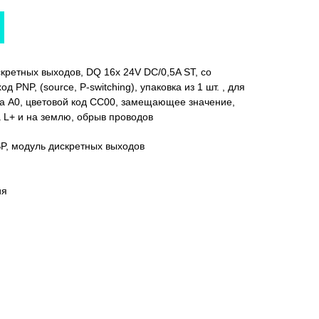
кретных выходов, DQ 16x 24V DC/0,5A ST, со
PNP, (source, P-switching), упаковка из 1 шт. , для
па A0, цветовой код CC00, замещающее значение,
а L+ и на землю, обрыв проводов
P, модуль дискретных выходов
ия