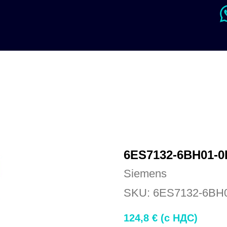
6ES7132-6BH01-
Siemens
SKU:
6ES7132-6BH
124,8
€ (c НДС)