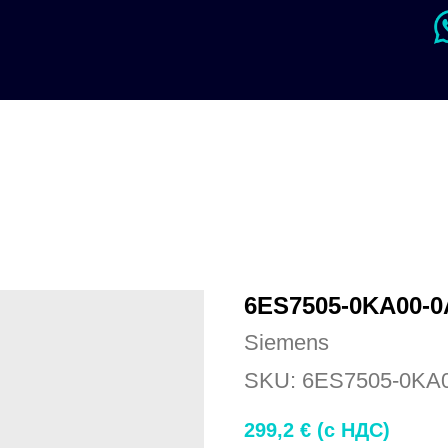
6ES7505-0KA00-
Siemens
SKU:
6ES7505-0KA
299,2
€ (c НДС)