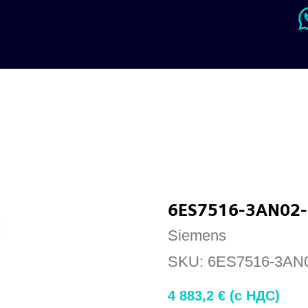
6ES7516-3AN02
Siemens
SKU:
6ES7516-3AN
4 883,2
€ (c НДС)