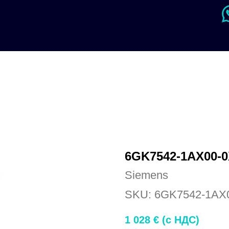
6GK7542-1AX00-
Siemens
SKU:
6GK7542-1AX
1 028
€ (c НДС)