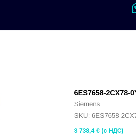
6ES7658-2CX78-0
Siemens
SKU:
6ES7658-2CX
3 738,4
€ (c НДС)