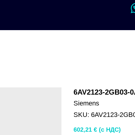
6AV2123-2GB03-
Siemens
SKU:
6AV2123-2GB
602,21
€ (c НДС)