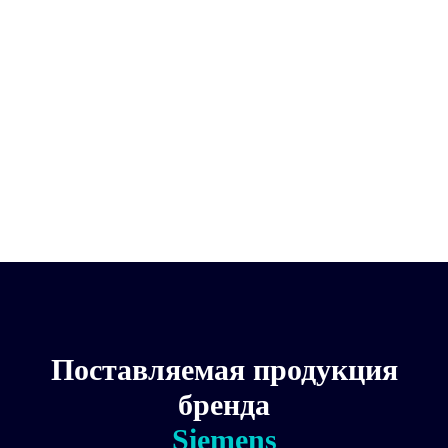
SIMATIC, ПАНЕЛЬ ОПЕРАТОРА OP 77A, ЖК-ДИСПЛЕЙ ДИАГОНАЛЬЮ
4.5 С ПОДСВЕТКОЙ И ГРАФИЧЕСКИМИ ВОЗМОЖНОСТЯМИ,
MPI-/PROFIBUS ИНТЕРФЕЙС ДО 1,5МБИТ/С, НАСТРАИВАЕТСЯ В
СРЕДЕ WINCC FLEXIBLE 2004 COMPACT С СООТВ. HSP И БОЛЕЕ
НОВЫМИ, СОДЕРЖИТ ПО С ОТКРЫТЫМ ИСХОДНЫХ кодом, которое
предоставляется бесплатно
Тип изделия: ПАНЕЛЬ ОПЕРАТОРА OP 77A
Серия: SIMATIC
EAN код: 4025515076582
Страна производства: Германия
Weight: 536 g
Поставляемая продукция
бренда
Siemens