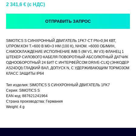
2 341,6
€ (c НДС)
ОТПРАВИТЬ ЗАПРОС
SIMOTICS S СИНХРОННЫЙ ДВИГАТЕЛЬ 1FK7-CT PN=0,94 КВТ,
UПРОМ.КОН Т.=600 В M0=3 HM (100 К), NНОМ. =6000 ОБ/МИН,
САМООХЛАЖДЕНИЕ ИСПОЛНЕНИЕ IMB 5 (IM V1, IM V3) ФЛАНЕЦ 1
ШТЕКЕР СИЛОВОГО КАБЕЛЯ ПОВОРОТНЫЙ АБСОЛЮТНЫЙ ДАТЧИК
ОДНООБОРОТНЫЙ 24 БИТ С ИНТЕРФЕЙСОМ DRIVE-CLIQ (ЭНКОДЕР
AS24DQI) ГЛАДКИЙ ВАЛ, ДОПУСК N, С УДЕРЖИВАЮЩИМ ТОРМОЗОМ
КЛАСС ЗАЩИТЫ IP64
Тип изделия: SIMOTICS S СИНХРОННЫЙ ДВИГАТЕЛЬ 1FK7
Серия: SIMOTICS S
EAN код: 887621241964
Страна производства: Германия
Weight: 4 g