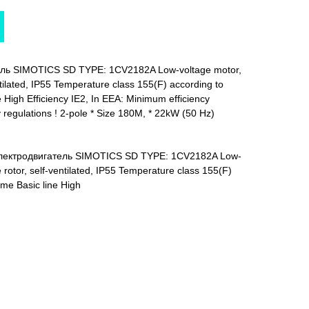
ель SIMOTICS SD TYPE: 1CV2182A Low-voltage motor,
ntilated, IP55 Temperature class 155(F) according to
e High Efficiency IE2, In EEA: Minimum efficiency
y regulations ! 2-pole * Size 180M, * 22kW (50 Hz)
электродвигатель SIMOTICS SD TYPE: 1CV2182A Low-
 rotor, self-ventilated, IP55 Temperature class 155(F)
ame Basic line High