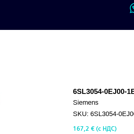
6SL3054-0EJ00-1
Siemens
SKU:
6SL3054-0EJ0
167,2
€ (c НДС)