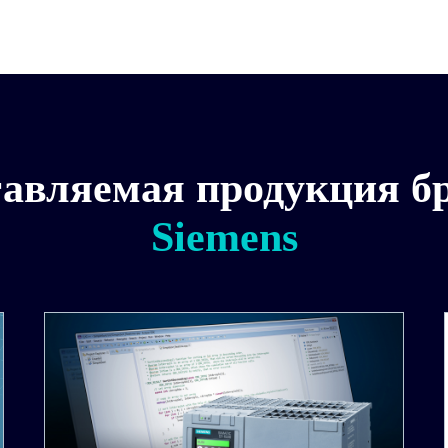
авляемая продукция б
Siemens