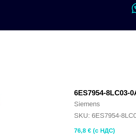
6ES7954-8LC03-0
Siemens
SKU:
6ES7954-8LC
76,8
€ (c НДС)