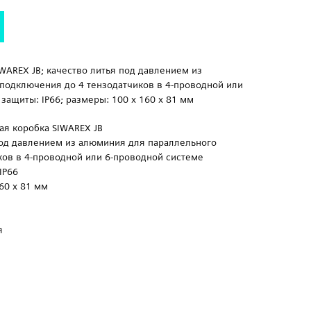
WAREX JB; качество литья под давлением из
подключения до 4 тензодатчиков в 4-проводной или
защиты: IP66; размеры: 100 х 160 х 81 мм
ая коробка SIWAREX JB
под давлением из алюминия для параллельного
ков в 4-проводной или 6-проводной системе
IP66
60 х 81 мм
я