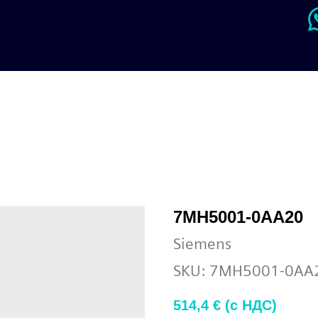
7MH5001-0AА20
Siemens
SKU:
7MH5001-0AА
514,4
€ (c НДС)