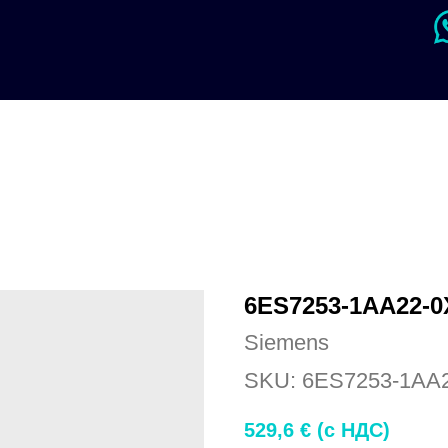
6ES7253-1AA22-
Siemens
SKU:
6ES7253-1AA
529,6
€ (c НДС)