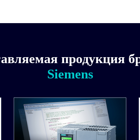
авляемая продукция б
Siemens