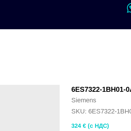
6ES7322-1BH01-
Siemens
SKU:
6ES7322-1BH
324
€ (c НДС)