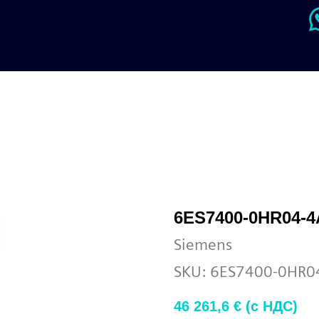
6ES7400-0HR04-
Siemens
SKU:
6ES7400-0HR0
46 261,6
€ (c НДС)