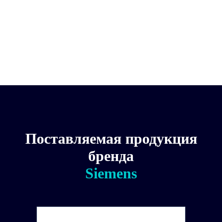
КЛЕММА ДЛЯ КРУГЛОГО ПРОВОДА 3 ШТ. ПРИНАДЛЕЖНОСТЬ ДЛЯ
3VA1 100/160
Тип изделия: КЛЕММА ДЛЯ КРУГЛОГО ПРОВОДА ПРИНАДЛЕЖНОСТЬ
ДЛЯ 3VA1 100/160
EAN код: 4042949008156
Страна производства: Индия
Поставляемая продукция
бренда
Siemens