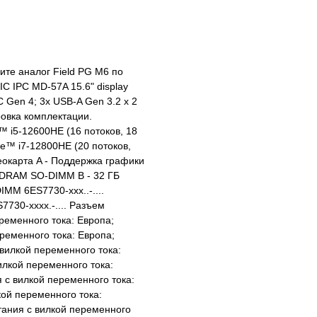
те аналог Field PG M6 по
C IPC MD-57A 15.6" display
C Gen 4; 3x USB-A Gen 3.2 x 2
овка комплектации.
e™ i5-12600HE (16 потоков, 18
re™ i7-12800HE (20 потоков,
деокарта A - Поддержка графики
5 SDRAM SO-DIMM B - 32 ГБ
M 6ES7730-xxx..-....
7730-xxxx.-.... Разъем
еременного тока: Европа;
ременного тока: Европа;
 вилкой переменного тока:
илкой переменного тока:
 с вилкой переменного тока:
ой переменного тока:
тания с вилкой переменного