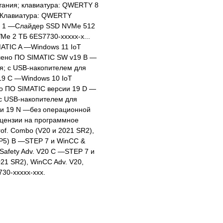
итания; клавиатура: QWERTY 8
; Клавиатура: QWERTY
ра 1 —Слайдер SSD NVMe 512
 2 ТБ 6ES7730-xxxxx-x...
ATIC A —Windows 11 IoT
влено ПО SIMATIC SW v19 B —
ая; с USB-накопителем для
19 C —Windows 10 IoT
но ПО SIMATIC версии 19 D —
 с USB-накопителем для
ии 19 N —без операционной
ицензии на программное
of. Combo (V20 и 2021 SR2),
4 SP5) B —STEP 7 и WinCC &
, Safety Adv. V20 C —STEP 7 и
21 SR2), WinCC Adv. V20,
730-xxxxx-xxx.