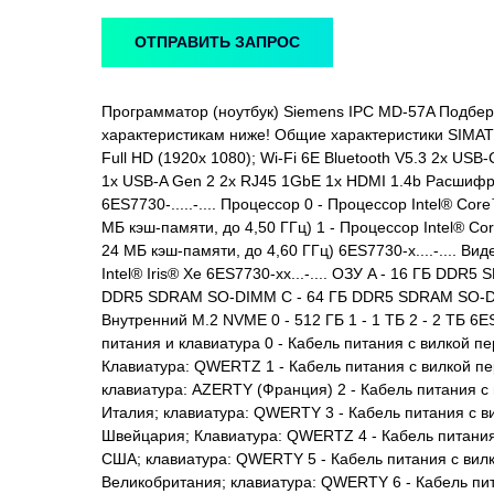
ОТПРАВИТЬ ЗАПРОС
Программатор (ноутбук) Siemens IPC MD-57A Подбери
характеристикам ниже! Общие характеристики SIMATI
Full HD (1920x 1080); Wi-Fi 6E Bluetooth V5.3 2x USB-
1x USB-A Gen 2 2x RJ45 1GbE 1x HDMI 1.4b Расшифр
6ES7730-.....-.... Процессор 0 - Процессор Intel® Cor
МБ кэш-памяти, до 4,50 ГГц) 1 - Процессор Intel® Co
24 МБ кэш-памяти, до 4,60 ГГц) 6ES7730-x....-.... Ви
Intel® Iris® Xe 6ES7730-xx...-.... ОЗУ A - 16 ГБ DDR
DDR5 SDRAM SO-DIMM C - 64 ГБ DDR5 SDRAM SO-DIM
Внутренний M.2 NVME 0 - 512 ГБ 1 - 1 ТБ 2 - 2 ТБ 6ES
питания и клавиатура 0 - Кабель питания с вилкой п
Клавиатура: QWERTZ 1 - Кабель питания с вилкой пе
клавиатура: AZERTY (Франция) 2 - Кабель питания с
Италия; клавиатура: QWERTY 3 - Кабель питания с в
Швейцария; Клавиатура: QWERTZ 4 - Кабель питания
США; клавиатура: QWERTY 5 - Кабель питания с вилк
Великобритания; клавиатура: QWERTY 6 - Кабель пи