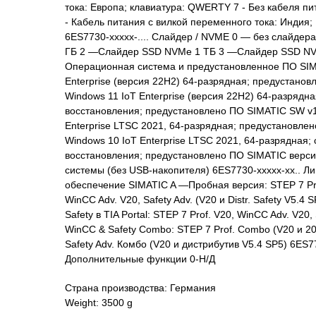
тока: Европа; клавиатура: QWERTY 7 - Без кабеля п
- Кабель питания с вилкой переменного тока: Индия
6ES7730-xxxxx-.... Слайдер / NVME 0 — без слайде
ГБ 2 —Слайдер SSD NVMe 1 ТБ 3 —Слайдер SSD NVMe
Операционная система и предустановленное ПО SIM
Enterprise (версия 22H2) 64-разрядная; предустано
Windows 11 IoT Enterprise (версия 22H2) 64-разрядн
восстановления; предустановлено ПО SIMATIC SW v
Enterprise LTSC 2021, 64-разрядная; предустановле
Windows 10 IoT Enterprise LTSC 2021, 64-разрядная;
восстановления; предустановлено ПО SIMATIC верс
системы (без USB-накопителя) 6ES7730-xxxxx-xx.. Л
обеспечение SIMATIC A —Пробная версия: STEP 7 Pr
WinCC Adv. V20, Safety Adv. (V20 и Distr. Safety V5.
Safety в TIA Portal: STEP 7 Prof. V20, WinCC Adv. V20
WinCC & Safety Combo: STEP 7 Prof. Combo (V20 и 20
Safety Adv. Комбо (V20 и дистрибутив V5.4 SP5) 6ES7
Дополнительные функции 0-Н/Д
Страна производства: Германия
Weight: 3500 g