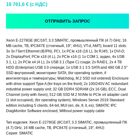
18 761,6
€ (c НДС)
ОТПРАВИТЬ ЗАПРОС
Xeon E-2278GE (8C/16T, 3.3 SIMATIC, промышленный ПК (4.7) GHz, 16
MB cache, TB, IPC847E (стоечный, 19", 4HU); VT-d, AMT); board 11 slots:
3x 3x Гбитt Ethernet (IE/PN), PCI, 1x PCIe x16 (16 L), 3x RJ45; 1x DVI-D;
2x DisplayPort; PCIe x16 (4 L), 2x PCIe x16 (1 1x COM 1; аудио, 4x USB
3.1, L); 2x PCIe x4 (4 L); 2x USB 3.1 (Type C) сзади; 2x RAID1, 2x 4 TB
HDD (Enterprise) USB 3.0 спереди; 1x USB 3.1 3.5 SATA and 480 GB 2.5"
SSD внутренний, мониторинг SATA; (for operating system, if
вентилятора и температуры; Watchdog, M.2 SSD not ordered) Enclosure
with drive support Type A (for trays on the front); 2x 100/240V AC redundant
industrial power supply unit; 32 GB DDR4 SDRAM (2x 16 GB), ECC, Dual
Channel (only with Xeon); 512 GB SSD M.2 NVMe to PCIe x4 adapter card
(1 slot occupied); (for operating system); Windows Server 2019 Standard
edition including 5 clients, 64-bit, MUI (en, de, fr, it, es); SIMATIC IPC
DiagMonitor Software enclosed; Without power supply cable
Тип изделия: Xeon E-2278GE (8C/16T, 3.3 SIMATIC, промышленный ПК
(4.7) GHz, 16 MB cache, TB, IPC847E (стоечный, 19", 4HU)
Серия: SIMATIC