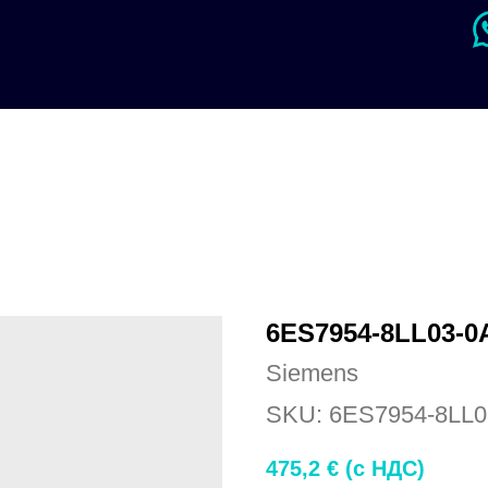
6ES7954-8LL03-0
Siemens
SKU:
6ES7954-8LL0
475,2
€ (c НДС)