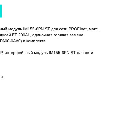
ный модуль IM155-6PN ST для сети PROFInet, макс.
дулей ET 200AL, одиночная горячая замена,
PA00-0AA0) в комплекте
SP, интерфейсный модуль IM155-6PN ST для сети
ия