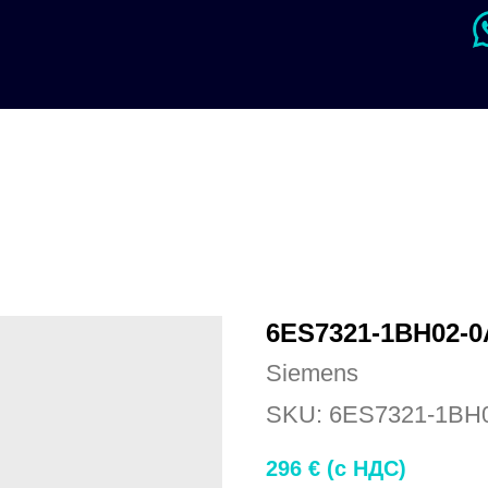
6ES7321-1BH02-
Siemens
SKU:
6ES7321-1BH
296
€ (c НДС)