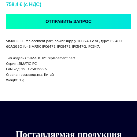
758,4
€ (c НДС)
ОТПРАВИТЬ ЗАПРОС
SIMATIC IPC replacement part, power supply 100/240 V AC, type: FSP400-
60AGGBQ for SIMATIC IPC647E, IPC847E, IPC547G, IPC547J
Тип изделия: SIMATIC IPC replacement part
Серия: SIMATIC IPC
EAN код: 195125029996
Страна производства: Китай
Weight: 1 g
Поставляемая продукция