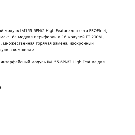
й модуль IM155-6PN/2 High Feature для сети PROFInet,
, макс. 64 модуля периферии и 16 модулей ET 200AL,
, множественная горячая замена, изохронный
дуль в комплекте
, интерфейсный модуль IM155-6PN/2 High Feature для
я